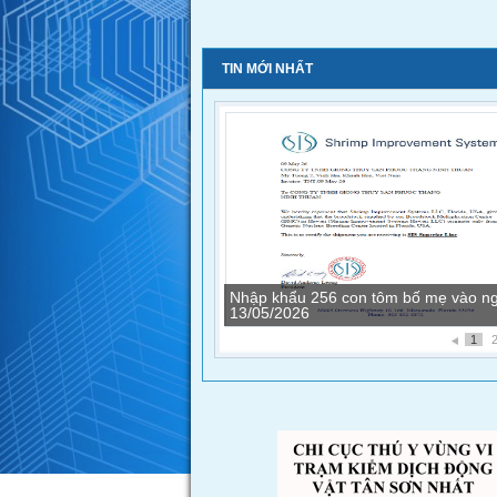
TIN MỚI NHẤT
Nhập khẩu 272con tôm bố mẹ vào ng
13/12/2025
1