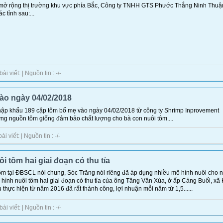
ở rộng thị trường khu vực phía Bắc, Công ty TNHH GTS Phước Thắng Ninh Thuậ
 tỉnh sau:...
 viết: | Nguồn tin : -/-
ào ngày 04/02/2018
hập khẩu 189 cặp tôm bố mẹ vào ngày 04/02/2018 từ công ty Shrimp Inprovement
g nguồn tôm giống đảm bảo chất lượng cho bà con nuôi tôm....
 viết: | Nguồn tin : -/-
 tôm hai giai đoạn có thu tỉa
ôm tại ĐBSCL nói chung, Sóc Trăng nói riêng đã áp dụng nhiều mô hình nuôi cho 
 hình nuôi tôm hai giai đoạn có thu tỉa của ông Tăng Văn Xúa, ở ấp Cảng Buối, xã
 thực hiện từ năm 2016 đã rất thành công, lợi nhuận mỗi năm từ 1,5......
 viết: | Nguồn tin : -/-