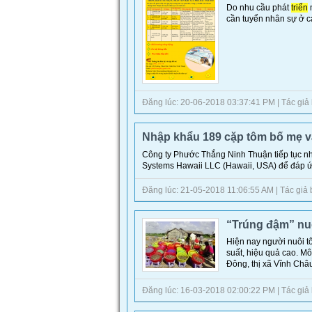
Do nhu cầu phát
triển
m
cần tuyển nhân sự ở các
Đăng lúc: 20-06-2018 03:37:41 PM | Tác giả bài
Nhập khẩu 189 cặp tôm bố mẹ v
Công ty Phước Thắng Ninh Thuận tiếp tục n
Systems Hawaii LLC (Hawaii, USA) để đáp ứn
Đăng lúc: 21-05-2018 11:06:55 AM | Tác giả bài
“Trúng đậm” nuôi
Hiện nay người nuôi t
suất, hiệu quả cao. Mô
Đông, thị xã Vĩnh Châu
Đăng lúc: 16-03-2018 02:00:22 PM | Tác giả bài