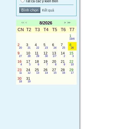
Tất cả các ý kiến trên
Kết quả
8/2026
<<
<
>
>>
CN
T2
T3
T4
T5
T6
T7
1
19/6
2
3
4
5
6
7
8
20
21
22
23
24
25
26
9
10
11
12
13
14
15
27
28
29
30
1/7
2
3
16
17
18
19
20
21
22
4
5
6
7
8
9
10
23
24
25
26
27
28
29
11
12
13
14
15
16
17
30
31
18
19