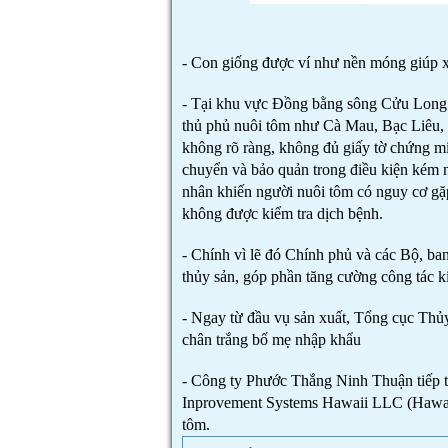
- Con giống được ví như nền móng giúp x
- Tại khu vực Đồng bằng sông Cửu Long (
thủ phủ nuôi tôm như Cà Mau, Bạc Liêu, 
không rõ ràng, không đủ giấy tờ chứng 
chuyển và bảo quản trong điều kiện kém n
nhân khiến người nuôi tôm có nguy cơ gặp 
không được kiểm tra dịch bệnh.
- Chính vì lẽ đó Chính phủ và các Bộ, ban
thủy sản, góp phần tăng cường công tác ki
- Ngay từ đầu vụ sản xuất, Tổng cục Thủy 
chân trắng bố mẹ nhập khẩu
- Công ty Phước Thắng Ninh Thuận tiếp 
Inprovement Systems Hawaii LLC (Hawai
tôm.