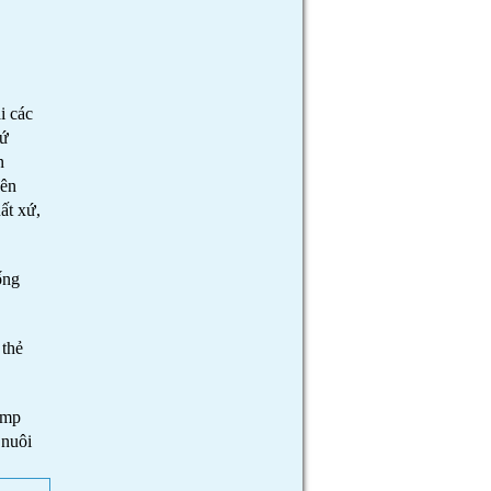
i các
xứ
n
yên
ất xứ,
ống
 thẻ
imp
 nuôi