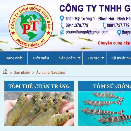
Trang nhất
Giới thiệu
Sản phẩm
Tin tức
Kỹ thuật nu
Sản phẩm
Ấu trùng Nauplius