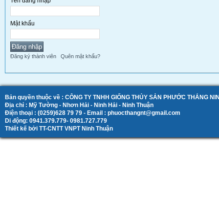
Tên đăng nhập
Mật khẩu
Đăng ký thành viên
Quên mật khẩu?
Bản quyền thuộc về : CÔNG TY TNHH GIỐNG THỦY SẢN PHƯỚC THẮNG N
Địa chỉ : Mỹ Tường - Nhơn Hải - Ninh Hải - Ninh Thuận
Điện thoại : (0259)628 79 79 - Email : phuocthangnt@gmail.com
Di động: 0941.379.779- 0981.727.779
Thiết kế bởi TT-CNTT VNPT Ninh Thuận