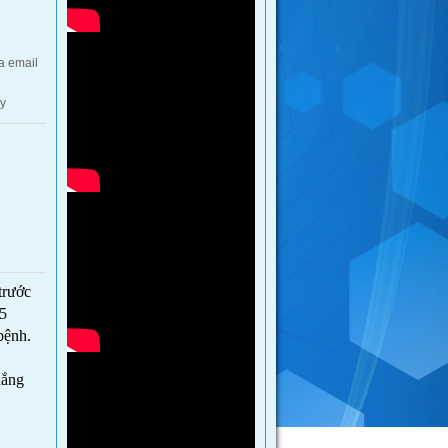
ua email
ày
trước
45
bệnh.
hắng