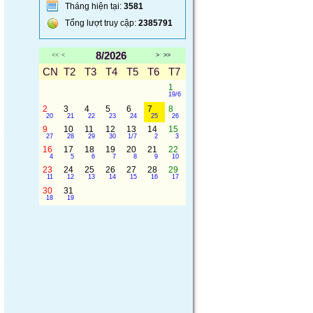
Tháng hiện tại:
3581
Tổng lượt truy cập:
2385791
8/2026
<<
<
>
>>
CN
T2
T3
T4
T5
T6
T7
1
19/6
2
3
4
5
6
7
8
20
21
22
23
24
25
26
9
10
11
12
13
14
15
27
28
29
30
1/7
2
3
16
17
18
19
20
21
22
4
5
6
7
8
9
10
23
24
25
26
27
28
29
11
12
13
14
15
16
17
30
31
18
19