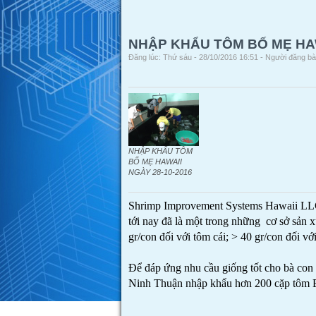
NHẬP KHẨU TÔM BỐ MẸ HAW
Đăng lúc: Thứ sáu - 28/10/2016 16:51 - Người đăng bài
NHẬP KHẨU TÔM
BỐ MẸ HAWAII
NGÀY 28-10-2016
Shrimp Improvement Systems Hawaii LLC 
tới nay đã là một trong những cơ sở sản 
gr/con đối với tôm cái; > 40 gr/con đối 
Để đáp ứng nhu cầu giống tốt cho bà c
Ninh Thuận nhập khẩu hơn 200 cặp tôm