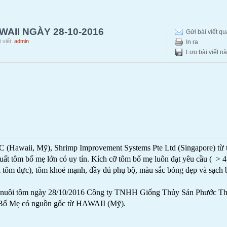
AII NGÀY 28-10-2016
Gửi bài viết q
 viết:
admin
In ra
Lưu bài viết n
(Hawaii, Mỹ), Shrimp Improvement Systems Pte Ltd (Singapore) từ 
xuất tôm bố mẹ lớn có uy tín. Kích cỡ tôm bố mẹ luôn đạt yêu cầu ( > 
với tôm đực), tôm khoẻ mạnh, đầy đủ phụ bộ, màu sắc bóng đẹp và sạch 
on nuôi tôm ngày 28/10/2016 Công ty TNHH Giống Thủy Sản Phước T
 Bố Mẹ có nguồn gốc từ HAWAII (Mỹ).