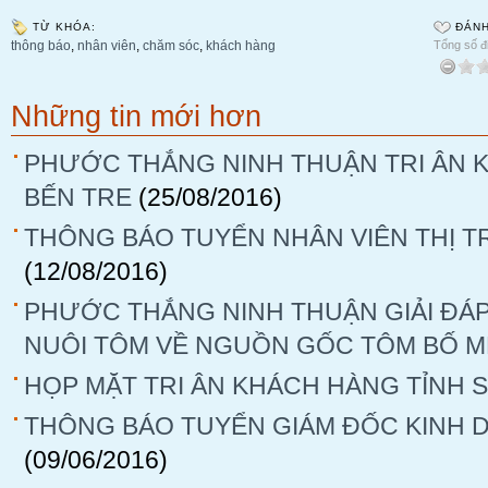
TỪ KHÓA:
ĐÁNH
thông báo
,
nhân viên
,
chăm sóc
,
khách hàng
Tổng số đi
Những tin mới hơn
PHƯỚC THẮNG NINH THUẬN TRI ÂN 
BẾN TRE
(25/08/2016)
THÔNG BÁO TUYỂN NHÂN VIÊN THỊ TR
(12/08/2016)
PHƯỚC THẮNG NINH THUẬN GIẢI ĐÁ
NUÔI TÔM VỀ NGUỒN GỐC TÔM BỐ M
HỌP MẶT TRI ÂN KHÁCH HÀNG TỈNH 
THÔNG BÁO TUYỂN GIÁM ĐỐC KINH 
(09/06/2016)