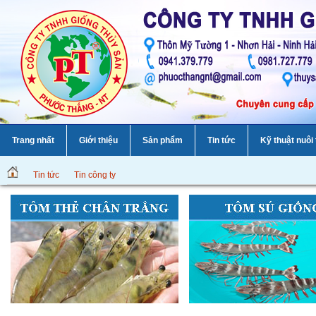
Trang nhất
Giới thiệu
Sản phẩm
Tin tức
Kỹ thuật nuôi
Tin tức
Tin công ty