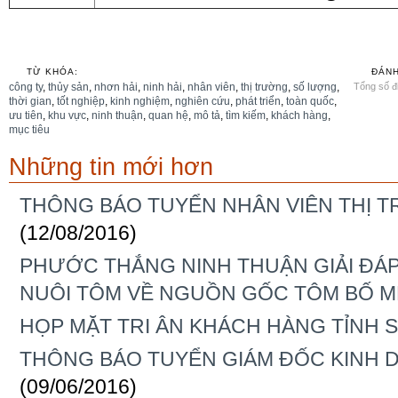
TỪ KHÓA:
ĐÁNH
công ty
,
thủy sản
,
nhơn hải
,
ninh hải
,
nhân viên
,
thị trường
,
số lượng
,
Tổng số đi
thời gian
,
tốt nghiệp
,
kinh nghiệm
,
nghiên cứu
,
phát triển
,
toàn quốc
,
ưu tiên
,
khu vực
,
ninh thuận
,
quan hệ
,
mô tả
,
tìm kiếm
,
khách hàng
,
mục tiêu
Những tin mới hơn
THÔNG BÁO TUYỂN NHÂN VIÊN THỊ TR
(12/08/2016)
PHƯỚC THẮNG NINH THUẬN GIẢI ĐÁ
NUÔI TÔM VỀ NGUỒN GỐC TÔM BỐ M
HỌP MẶT TRI ÂN KHÁCH HÀNG TỈNH 
THÔNG BÁO TUYỂN GIÁM ĐỐC KINH 
(09/06/2016)